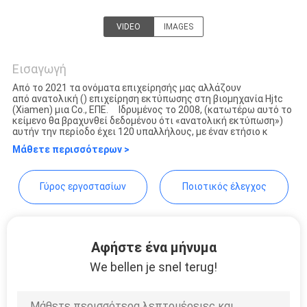
PRIVACY
VIDEO
IMAGES
POLICY
Hjtc (Xiamen) Industry Co.,
Ltd
Εισαγωγή
Από το 2021 τα ονόματα επιχείρησής μας αλλάζουν
από ανατολική () επιχείρηση εκτύπωσης στη βιομηχανία Hjtc
(Xiamen) μια Co., ΕΠΕ. Ιδρυμένος το 2008, (κατωτέρω αυτό το
κείμενο θα βραχυνθεί δεδομένου ότι «ανατολική εκτύπωση»)
αυτήν την περίοδο έχει 120 υπαλλήλους, με έναν ετήσιο κ
Μάθετε περισσότερων >
Γύρος εργοστασίων
Ποιοτικός έλεγχος
Αφήστε ένα μήνυμα
We bellen je snel terug!