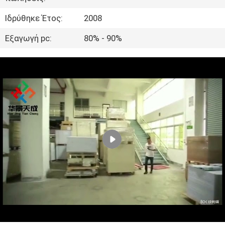
ΈΛΕΓΧΟΣ
Ιδρύθηκε Έτος:
2008
ΜΑΣ
Εξαγωγή pc:
80% - 90%
ΕΛΆΤΕ
ΣΕ
ΕΠΑΦΉ
ΜΕ
ΕΙΔΉΣΕΙΣ
ΠΕΡΙΠΤΏΣΕΙΣ
SITEMAP