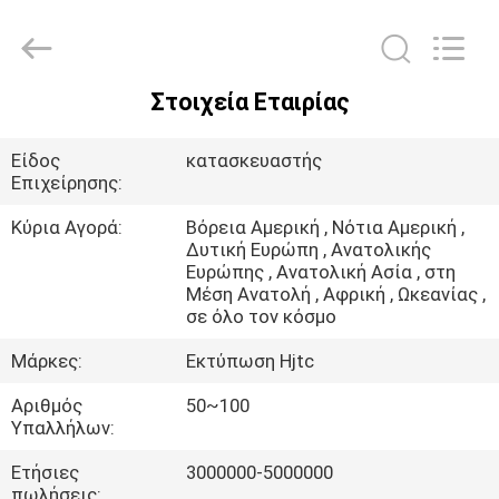
Hjtc
(Xiamen)
Industry
Co.,
Ltd.
All
Rights
Στοιχεία Εταιρίας
Reserved.
ΣΠΊΤΙ
Είδος
κατασκευαστής
ΠΡΟΪΌΝΤΑ
Επιχείρησης:
Κύρια Αγορά:
Βόρεια Αμερική , Νότια Αμερική ,
Δυτική Ευρώπη , Ανατολικής
ΠΕΡΊΠΟΥ
Ευρώπης , Ανατολική Ασία , στη
ΕΜΕΊΣ
Μέση Ανατολή , Αφρική , Ωκεανίας ,
σε όλο τον κόσμο
Μάρκες:
Εκτύπωση Hjtc
ΓΎΡΟΣ
ΕΡΓΟΣΤΑΣΊΩΝ
Αριθμός
50~100
Υπαλλήλων:
ΠΟΙΟΤΙΚΌΣ
Ετήσιες
3000000-5000000
πωλήσεις: