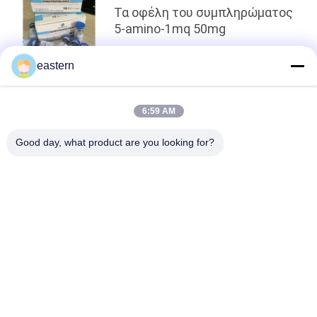
Τα οφέλη του συμπληρώματος
5-amino-1mq 50mg
eastern
κορυφή
6:59 AM
Good day, what product are you looking for?
Λαϊκή κατηγορία
Όλα
Ετικέτες Φιαλιδίων 
Ετικέτες Των 
Γυαλιού
Φιαλιδίων
10mL Ετικέτες 
Ετικέτες Φιαλιδίων 
Φιαλιδίων
Συνήθειας
10ml Κιβώτια 
Αυτοκόλλητη 
Φιαλιδίων
Ετικέττα 