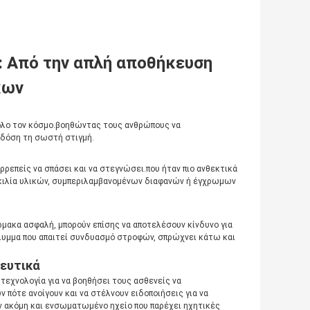
: Από την απλή αποθήκευση
κων
ε όλο τον κόσμο.βοηθώντας τους ανθρώπους να
 δόση τη σωστή στιγμή.
ιρρεπείς να σπάσει και να στεγνώσει.που ήταν πιο ανθεκτικά
οικιλία υλικών, συμπεριλαμβανομένων διαφανών ή έγχρωμων
ρμακα ασφαλή, μπορούν επίσης να αποτελέσουν κίνδυνο για
άλυμμα που απαιτεί συνδυασμό στροφών, σπρώχνει κάτω και
ευτικά
τεχνολογία για να βοηθήσει τους ασθενείς να
 πότε ανοίγουν και να στέλνουν ειδοποιήσεις για να
υν ακόμη και ενσωματωμένο ηχείο που παρέχει ηχητικές