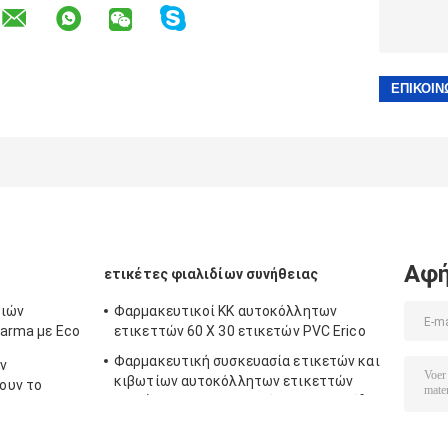
Αφή
ετικέτες φιαλιδίων συνήθειας
λιών
Φαρμακευτικοί ΚΚ αυτοκόλλητων
harma με Eco
ετικεττών 60 X 30 ετικετών PVC Erico
Φαρμακευτική συσκευασία ετικετών και
ν
κιβωτίων αυτοκόλλητων ετικεττών
ουν το
εγγράφου συγκολλητική για το φιαλίδιο
τη
10 μιλ.