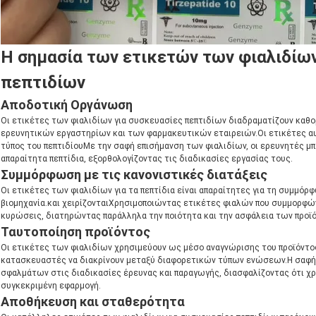
Η σημασία των ετικετών των φιαλιδίων
πεπτιδίων
Αποδοτική Οργάνωση
Οι ετικέτες των φιαλιδίων για συσκευασίες πεπτιδίων διαδραματίζουν καθ
ερευνητικών εργαστηρίων και των φαρμακευτικών εταιρειών.Οι ετικέτες α
τύπος του πεπτιδίουΜε την σαφή επισήμανση των φιαλιδίων, οι ερευνητές μ
απαραίτητα πεπτίδια, εξορθολογίζοντας τις διαδικασίες εργασίας τους.
Συμμόρφωση με τις κανονιστικές διατάξεις
Οι ετικέτες των φιαλιδίων για τα πεπτίδια είναι απαραίτητες για τη συμμόρ
βιομηχανία.και χειρίζονταιΧρησιμοποιώντας ετικέτες φιαλών που συμμορφώνο
κυρώσεις, διατηρώντας παράλληλα την ποιότητα και την ασφάλεια των προϊ
Ταυτοποίηση προϊόντος
Οι ετικέτες των φιαλιδίων χρησιμεύουν ως μέσο αναγνώρισης του προϊόντος 
κατασκευαστές να διακρίνουν μεταξύ διαφορετικών τύπων ενώσεων.Η σαφής
σφαλμάτων στις διαδικασίες έρευνας και παραγωγής, διασφαλίζοντας ότι χρ
συγκεκριμένη εφαρμογή.
Αποθήκευση και σταθερότητα