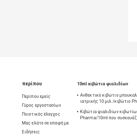
περίπου
10ml κιβώτια φιαλιδίων
Ανθεκτικό κιβώτιο μπουκα
Περίπου εμείς
ιατρικής 10 μιλ./κιβώτιο P
Γύρος εργοστασίων
- φιλικό υλικό
Κιβώτια φιαλιδίων κιβωτίω
Ποιοτικός έλεγχος
Pharma/10ml που συσκευάζ
Μας ελάτε σε επαφή με
προσαρμοσμένο μέγεθος με 
διατρυπημένη γραμμή
Ειδήσεις