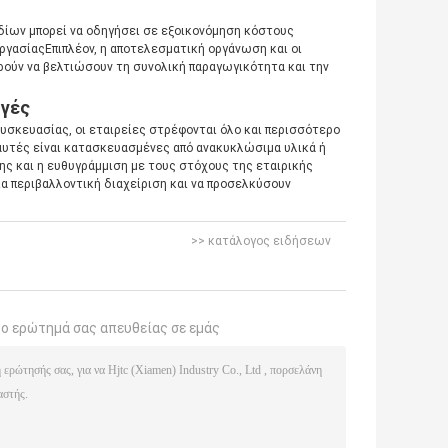
δίων μπορεί να οδηγήσει σε εξοικονόμηση κόστους
γασίαςΕπιπλέον, η αποτελεσματική οργάνωση και οι
ρούν να βελτιώσουν τη συνολική παραγωγικότητα και την
ογές
υσκευασίας, οι εταιρείες στρέφονται όλο και περισσότερο
ς αυτές είναι κατασκευασμένες από ανακυκλώσιμα υλικά ή
ς και η ευθυγράμμιση με τους στόχους της εταιρικής
ια περιβαλλοντική διαχείριση και να προσελκύσουν
>> κατάλογος ειδήσεων
το ερώτημά σας απευθείας σε εμάς