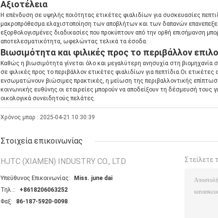
Αξιοτέλεια
Η επένδυση σε υψηλής ποιότητας ετικέτες φιαλιδίων για συσκευασίες πεπτι
μακροπρόθεσμα.ελαχιστοποίηση των αποβλήτων και των δαπανών επανεπεξερ
εξορθολογισμένες διαδικασίες που προκύπτουν από την ορθή επισήμανση μπο
αποτελεσματικότητα, ωφελώντας τελικά τα έσοδα.
Βιωσιμότητα και φιλικές προς το περιβάλλον επιλ
Καθώς η βιωσιμότητα γίνεται όλο και μεγαλύτερη ανησυχία στη βιομηχανία σ
σε φιλικές προς το περιβάλλον ετικέτες φιαλιδίων για πεπτίδια.Οι ετικέτε
ενσωματώνουν βιώσιμες πρακτικές, η μείωση της περιβαλλοντικής επίπτωση
κοινωνικής ευθύνης.οι εταιρείες μπορούν να αποδείξουν τη δέσμευσή τους γ
οικολογικά συνειδητούς πελάτες.
Χρόνος μπαρ : 2025-04-21 10:30:39
Στοιχεία επικοινωνίας
Στείλετε 
HJTC (XIAMEN) INDUSTRY CO., LTD
Υπεύθυνος Επικοινωνίας:
Miss. june dai
Τηλ.::
+8618206063252
Φαξ:
86-187-5920-0098