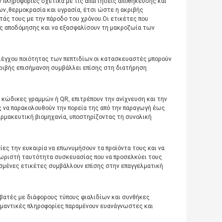
 πληροφορίες σχετικά με τις απαιτήσεις αποθήκευσης και
.,θερμοκρασία και υγρασία, έτσι ώστε η ακριβής
τάς τους με την πάροδο του χρόνου.Οι ετικέτες που
ς αποδόμησης και να εξασφαλίσουν τη μακροζωία των
λέγχου ποιότητας των πεπτιδίων.οι κατασκευαστές μπορούν
κριβής επισήμανση συμβάλλει επίσης στη διατήρηση
κώδικες γραμμών ή QR, επιτρέπουν την ανίχνευση και την
 να παρακολουθούν την πορεία της από την παραγωγή έως
αρμακευτική βιομηχανία, υποστηρίζοντας τη συνολική
ίες την ευκαιρία να επωνυμήσουν τα προϊόντα τους και να
χωριστή ταυτότητα συσκευασίας που να προσελκύει τους
οσμένες ετικέτες συμβάλλουν επίσης στην επαγγελματική
υμβατές με διάφορους τύπους φιαλιδίων και συνθήκες
σημαντικές πληροφορίες παραμένουν ευανάγνωστες και