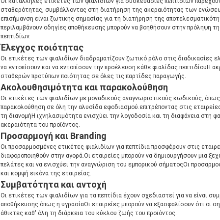
Οι κατάλληλες ετικέτες των φιαλιδίων για συσκευασίες πεπτιδίων παρέχουν
σταθερότητας, συμβάλλοντας στη διατήρηση της ακεραιότητας των ενώσεων
επισήμανση είναι ζωτικής σημασίας για τη διατήρηση της αποτελεσματικότη
περιλαμβάνουν οδηγίες αποθήκευσης μπορούν να βοηθήσουν στην πρόληψη τη
πεπτιδίων.
Έλεγχος ποιότητας
Οι ετικέτες των φιαλιδίων διαδραματίζουν ζωτικό ρόλο στις διαδικασίες ε
να εντοπίσουν και να εντοπίσουν την προέλευση κάθε φιαλίδας πεπτιδίουΗ α
σταθερών προτύπων ποιότητας σε όλες τις παρτίδες παραγωγής.
Ακολουθησιμότητα και παρακολούθηση
Οι ετικέτες των φιαλιδίων με μοναδικούς αναγνωριστικούς κωδικούς, όπως 
παρακολούθηση σε όλη την αλυσίδα εφοδιασμού.επιτρέποντας στις εταιρείες
τη διανομήΗ ιχνηλασιμότητα ενισχύει την λογοδοσία και τη διαφάνεια στη φ
ακεραιότητα του προϊόντος.
Προσαρμογή και Branding
Οι προσαρμοσμένες ετικέτες φιαλιδίων για πεπτίδια προσφέρουν στις εταιρε
διαφοροποιηθούν στην αγορά.Οι εταιρείες μπορούν να δημιουργήσουν μια ξε
πελάτες και να ενισχύει την αναγνώριση του εμπορικού σήματοςΟι προσαρμ
και κομψή εικόνα της εταιρείας.
Συμβατότητα και αντοχή
Οι ετικέτες των φιαλιδίων για τα πεπτίδια έχουν σχεδιαστεί για να είναι σ
αποθήκευσης.όπως η υγρασίαΟι εταιρείες μπορούν να εξασφαλίσουν ότι οι 
άθικτες καθ' όλη τη διάρκεια του κύκλου ζωής του προϊόντος.