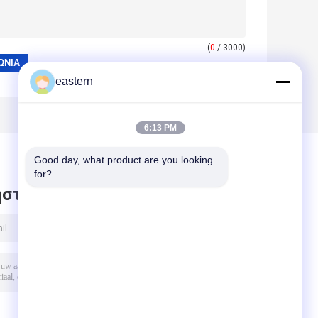
(
0
/ 3000)
eastern
6:13 PM
Good day, what product are you looking 
for?
στε μήνυμα