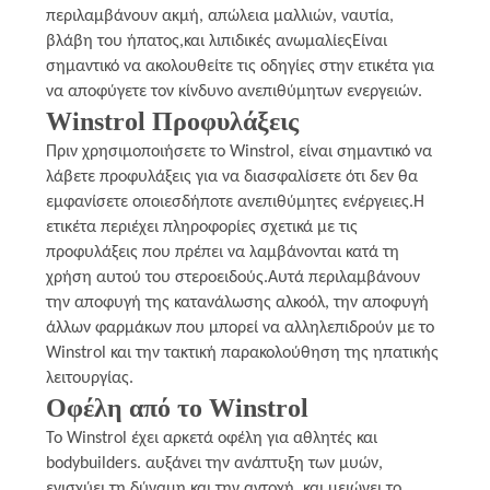
περιλαμβάνουν ακμή, απώλεια μαλλιών, ναυτία,
βλάβη του ήπατος,και λιπιδικές ανωμαλίεςΕίναι
σημαντικό να ακολουθείτε τις οδηγίες στην ετικέτα για
να αποφύγετε τον κίνδυνο ανεπιθύμητων ενεργειών.
Winstrol Προφυλάξεις
Πριν χρησιμοποιήσετε το Winstrol, είναι σημαντικό να
λάβετε προφυλάξεις για να διασφαλίσετε ότι δεν θα
εμφανίσετε οποιεσδήποτε ανεπιθύμητες ενέργειες.Η
ετικέτα περιέχει πληροφορίες σχετικά με τις
προφυλάξεις που πρέπει να λαμβάνονται κατά τη
χρήση αυτού του στεροειδούς.Αυτά περιλαμβάνουν
την αποφυγή της κατανάλωσης αλκοόλ, την αποφυγή
άλλων φαρμάκων που μπορεί να αλληλεπιδρούν με το
Winstrol και την τακτική παρακολούθηση της ηπατικής
λειτουργίας.
Οφέλη από το Winstrol
Το Winstrol έχει αρκετά οφέλη για αθλητές και
bodybuilders. αυξάνει την ανάπτυξη των μυών,
ενισχύει τη δύναμη και την αντοχή, και μειώνει το