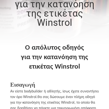
για την κατανόηση
ΈΛΕΓΧΟΣ
της ετικέτας
ΜΑΣ
Winstrol
ΕΛΆΤΕ
ΣΕ
ΕΠΑΦΉ
Ο απόλυτος οδηγός
ΜΕ
για την κατανόηση της
ετικέτας Winstrol
ΕΙΔΉΣΕΙΣ
ΠΕΡΙΠΤΏΣΕΙΣ
Εισαγωγή
Αν είστε bodybuilder ή αθλητής, ίσως έχετε συναντήσει
SITEMAP
τον όρο Winstrol.θα σας δώσουμε έναν πλήρη οδηγό
για την κατανόηση της ετικέτας Winstrol, το οποίο θα
σας βοηθήσει να πάρετε μια τεκμηριωμένη απόφαση