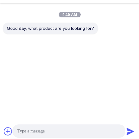
ετικέτα φιαλιδίου
Ετικέτα φιαλιδίου στεροειδών
10ml Vial Label
10ml All Products
4:15 AM
May 28, 2021
May 28, 2021
Good day, what product are you looking for?
01:24
00:35
Ετικέτα φιαλιδίου στεροειδών 10 ml
αυτοκόλλητα στεροειδών
10ml Vial Label
10ml Vial Label
May 28, 2021
May 28, 2021
01:17
01:42
ετικέτες στεροειδών
αυτοκόλλητα φιαλιδίου bodybuilding
10ml Vial Label
Pharmaceutical Packaging
May 28, 2021
May 28, 2021