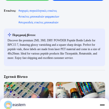
Ετικέτες:
#
ισχυρές συγκολλητικές ετικέτες
#
ετικέτες μπουκαλιών φαρμακείων
#
στεροειδείς ετικέτες μπουκαλιών
Περιγραφή βίντεο:
Discover the premium 2ML 3ML DRY POWDER Peptide Bottle Labels for
BPC15 7, featuring glossy varnishing and a square sharp design. Perfect for
peptide vials, these labels are made from laser PET material and come in a size of
48x20mm. Ideal for various peptide products like Tirzepatide, Retatrutide, and
more. Enjoy fast shipping and excellent customer service.
Σχετικά Βίντεο
eastern
01:38
01:00